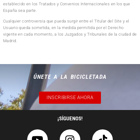
establecido en los Tratados y Convenios Internacionales en los que
España sea parte.
Cualquier controversia que pueda surgir entre el Titular del Site y el
Usuario queda sometida, en la medida permitida por el Derecho
vigente en cada momento, a los Juzgados y Tribunales de la ciudad de
Madrid.
ÚNETE A LA BICICLETADA
INSCRIBIRSE AHORA
¡SÍGUENOS!