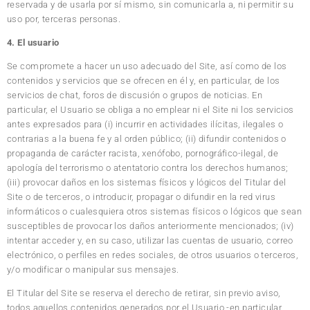
reservada y de usarla por sí mismo, sin comunicarla a, ni permitir su
uso por, terceras personas.
4. El usuario
Se compromete a hacer un uso adecuado del Site, así como de los
contenidos y servicios que se ofrecen en él y, en particular, de los
servicios de chat, foros de discusión o grupos de noticias. En
particular, el Usuario se obliga a no emplear ni el Site ni los servicios
antes expresados para (i) incurrir en actividades ilícitas, ilegales o
contrarias a la buena fe y al orden público; (ii) difundir contenidos o
propaganda de carácter racista, xenófobo, pornográfico-ilegal, de
apología del terrorismo o atentatorio contra los derechos humanos;
(iii) provocar daños en los sistemas físicos y lógicos del Titular del
Site o de terceros, o introducir, propagar o difundir en la red virus
informáticos o cualesquiera otros sistemas físicos o lógicos que sean
susceptibles de provocar los daños anteriormente mencionados; (iv)
intentar acceder y, en su caso, utilizar las cuentas de usuario, correo
electrónico, o perfiles en redes sociales, de otros usuarios o terceros,
y/o modificar o manipular sus mensajes.
El Titular del Site se reserva el derecho de retirar, sin previo aviso,
todos aquellos contenidos generados por el Usuario -en particular,