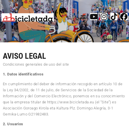
inicio
galería
actividades
AVISO LEGAL
santurtzi
Condiciones generales de uso del site
mapa
inscripciones
1. Datos identificativos
contacto
En cumplimiento del deber de información recogido en artículo 10 de
la Ley 34/2002, de 11 de julio, de Servicios de la Sociedad de la
Información y del Comercio Electrónico, ponemos en su conocimiento
que la empresa titular de https://www.bicicletada.eu (el “Site”) es
Asociación Goroago Kirola eta Kultura Plz. Domingo Alegría, 3-1
Gernika-Lumo G21982483.
2. Usuarios