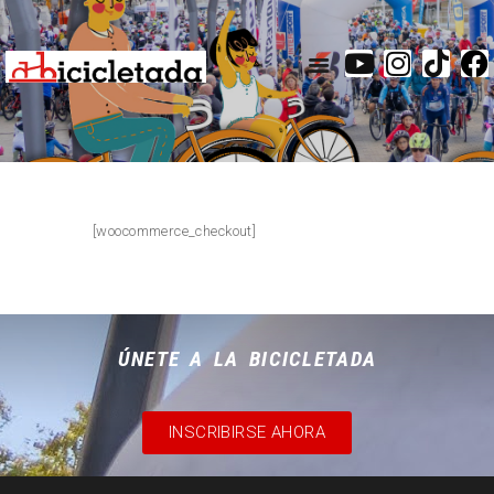
inicio
galería
actividades
santurtzi
[woocommerce_checkout]
mapa
inscripciones
contacto
ÚNETE A LA BICICLETADA
INSCRIBIRSE AHORA