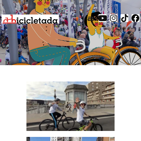
inicio
galería
actividades
santurtzi
mapa
inscripciones
contacto